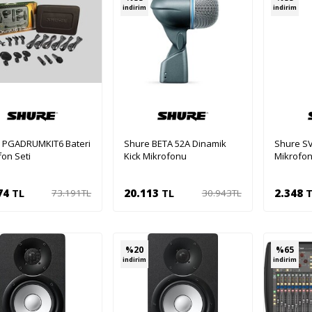
indirim
indirim
 PGADRUMKIT6 Bateri
Shure BETA 52A Dinamik
Shure SV
on Seti
Kick Mikrofonu
Mikrofo
74
TL
20.113
TL
2.348
T
73.191
TL
30.943
TL
Sepete Ekle
Sepete Ekle
Se
%
20
%
65
indirim
indirim