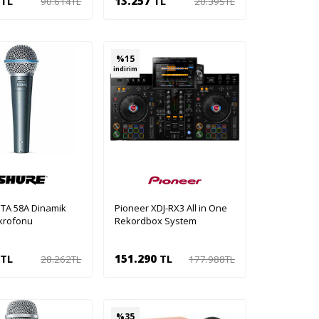
TL
13.257
TL
90.614
TL
20.395
TL
pete Ekle
Sepete Ekle
%
15
indirim
TA 58A Dinamik
Pioneer XDJ-RX3 All in One
krofonu
Rekordbox System
TL
151.290
TL
28.262
TL
177.988
TL
pete Ekle
Sepete Ekle
%
35