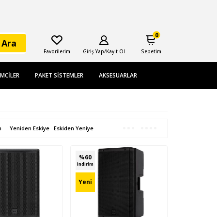
0
Ara
Favorilerim
Giriş Yap/Kayıt Ol
Sepetim
EMCILER
PAKET SISTEMLER
AKSESUARLAR
n
Yeniden Eskiye
Eskiden Yeniye
%
60
indirim
Yeni