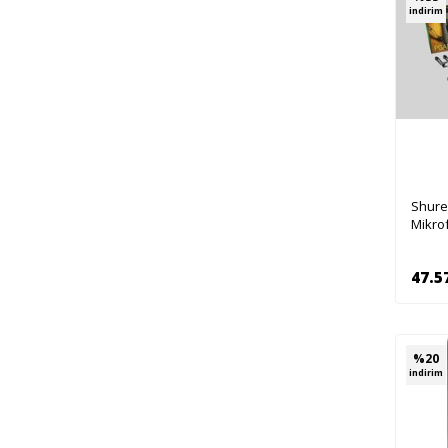
indirim
Shure
Mikrof
47.5
%
20
indirim