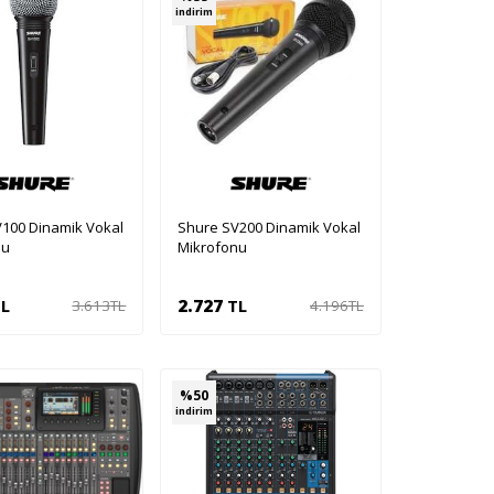
indirim
100 Dinamik Vokal
Shure SV200 Dinamik Vokal
nu
Mikrofonu
L
2.727
TL
3.613
TL
4.196
TL
pete Ekle
Sepete Ekle
%
50
indirim