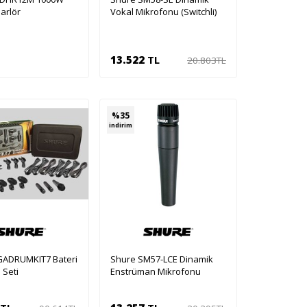
arlör
Vokal Mikrofonu (Switchli)
13.522
TL
20.803
TL
Sepete Ekle
%
35
indirim
GADRUMKIT7 Bateri
Shure SM57-LCE Dinamik
 Seti
Enstrüman Mikrofonu