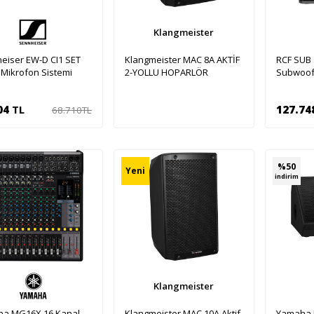
Klangmeister
eiser EW-D CI1 SET
Klangmeister MAC 8A AKTİF
RCF SUB 
 Mikrofon Sistemi
2-YOLLU HOPARLÖR
Subwoof
04
TL
127.74
68.710
TL
Sepete Ekle
Se
%
50
Yeni
indirim
Klangmeister
a MG16X 16 Kanal
Klangmeister MAC 10A Aktif
Yamaha 