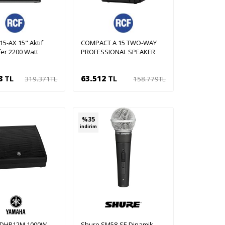
15-AX 15" Aktif
COMPACT A 15 TWO-WAY
er 2200 Watt
PROFESSIONAL SPEAKER
8
TL
63.512
TL
319.371
TL
158.779
TL
pete Ekle
Sepete Ekle
%
35
indirim
DHR12M 1000W
Shure SM58-SE Dinamik