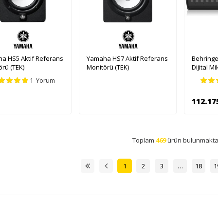
a HS5 Aktif Referans
Yamaha HS7 Aktif Referans
Behringe
rü (TEK)
Monitörü (TEK)
Dijital M
1 Yorum
112.17
Se
Toplam
469
ürün bulunmakta
1
2
3
…
18
1