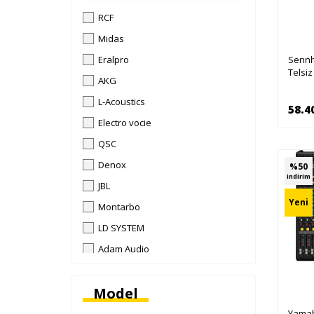
RCF
Midas
Eralpro
Sennh
Telsiz
AKG
L-Acoustics
58.4
Electro vocie
QSC
Denox
%
50
indirim
JBL
Yeni
Montarbo
LD SYSTEM
Adam Audio
dB Technologies
Model
Audio-Technica
Sennheiser
Yamah