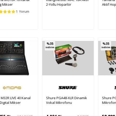
g Mikser
2-Yollu Hoparlör
Aktif Hop
1 Yorum
%
35
%
35
indirim
indirim
 M32R LIVE 40 Kanal
Shure PGA48-XLR Dinamik
Shure P
 Digital Mikser
Vokal Mikrofonu
Mikrofon