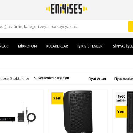
NLARI
MIKROFON
KULAKLIKLAR
IŞIK SISTEMLERI
SINYAL İŞL
dece Stoktakiler
Seçilenleri Karşılaştır
Fiyat Artan
Fiyat Azala
%
60
Yeni
indirim
Yeni