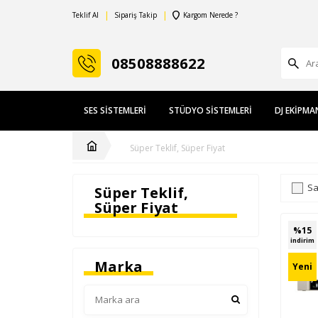
Teklif Al
Sipariş Takip
Kargom Nerede ?
08508888622
SES SISTEMLERI
STÜDYO SISTEMLERI
DJ EKIPMA
Süper Teklif, Süper Fiyat
Sa
Süper Teklif,
Süper Fiyat
%
15
indirim
Marka
Yeni