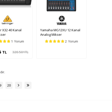
r X32 40 Kanal
Yamaha MG12XU 12 Kanal
ikser
Analog Mikser
1 Yorum
2 Yorum
5
TL
320.501
TL
pete Ekle
dır.
9
20