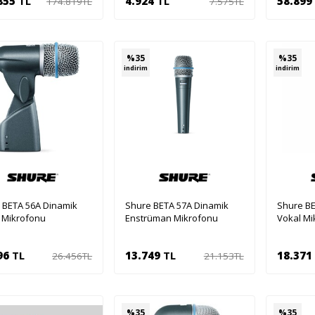
855
TL
4.924
TL
58.899
174.819
TL
7.575
TL
Sepete Ekle
Sepete Ekle
Se
%
35
%
35
indirim
indirim
 BETA 56A Dinamik
Shure BETA 57A Dinamik
Shure BE
i Mikrofonu
Enstrüman Mikrofonu
Vokal Mi
96
TL
13.749
TL
18.371
26.456
TL
21.153
TL
Sepete Ekle
Sepete Ekle
Se
%
35
%
35