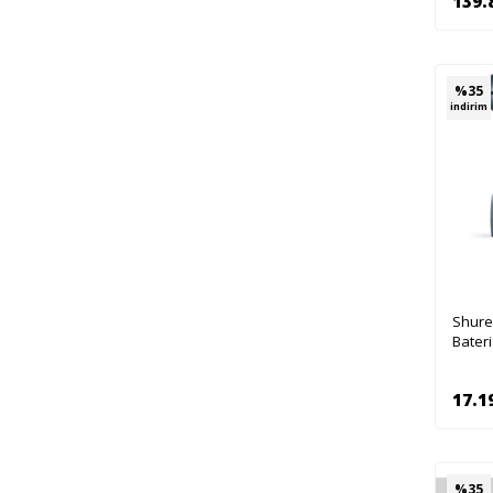
139.
%
35
indirim
Shure
Bater
17.1
%
35