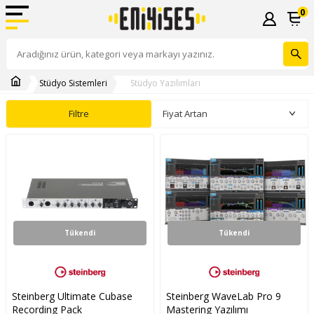
0
Stüdyo Sistemleri
Stüdyo Yazılımları
Filtre
Tükendi
Tükendi
Steinberg Ultimate Cubase
Steinberg WaveLab Pro 9
Recording Pack
Mastering Yazılımı