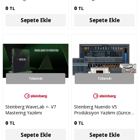
0
TL
0
TL
Sepete Ekle
Sepete Ekle
Tükendi
Tükendi
Steinberg WaveLab <- V7
Steinberg Nuendo V5
Mastering Yazılımı
Prodüksiyon Yazılımı (Güncel
Versiyona Upgrade)
0
TL
0
TL
Sepete Ekle
Sepete Ekle