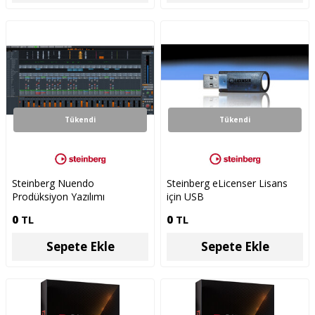
Tükendi
Tükendi
Steinberg Nuendo
Steinberg eLicenser Lisans
Prodüksiyon Yazılımı
için USB
0
TL
0
TL
Sepete Ekle
Sepete Ekle