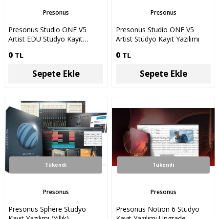
Presonus
Presonus
Presonus Studio ONE V5
Presonus Studio ONE V5
Artist EDU Stüdyo Kayıt
Artist Stüdyo Kayıt Yazılımı
Yazılımı
0
TL
0
TL
Sepete Ekle
Sepete Ekle
Tükendi
Tükendi
Presonus
Presonus
Presonus Sphere Stüdyo
Presonus Notion 6 Stüdyo
Kayıt Yazılımı (Yıllık)
Kayıt Yazılımı Upgrade