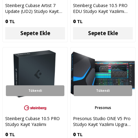
Steinberg Cubase Artist 7
Steinberg Cubase 10.5 PRO
Update (UD2) Stüdyo Kayıt
EDU Stüdyo Kayıt Yazılımı
Yazılımı
(Öğrenci ve Öğretmenlere
0
TL
0
TL
Özel)
Sepete Ekle
Sepete Ekle
Tükendi
Tükendi
Presonus
Steinberg Cubase 10.5 PRO
Presonus Studio ONE V5 Pro
Stüdyo Kayıt Yazılımı
Stüdyo Kayıt Yazılımı Upgrade
(Artistten)
0
TL
0
TL