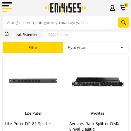
0
Işık Sistemleri
DMX Splitter
Filtre
Lite-Puter
Avolites
Lite-Puter DP-81 Splitter
Avolites Rack Splitter DMX
Sinyal Dağıtıcı