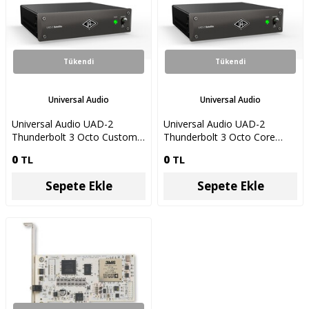
Tükendi
Tükendi
Universal Audio
Universal Audio
Universal Audio UAD-2
Universal Audio UAD-2
Thunderbolt 3 Octo Custom
Thunderbolt 3 Octo Core
Thunderbolt Harici DSP
Thunderbolt Harici DSP
0
TL
0
TL
Ünitesi
Ünitesi
Sepete Ekle
Sepete Ekle