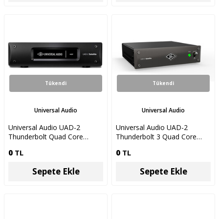
Tükendi
Tükendi
Universal Audio
Universal Audio
Universal Audio UAD-2
Universal Audio UAD-2
Thunderbolt Quad Core
Thunderbolt 3 Quad Core
Thunderbolt Harici DSP
Thunderbolt Harici DSP
0
TL
0
TL
Ünitesi
Ünitesi
Sepete Ekle
Sepete Ekle