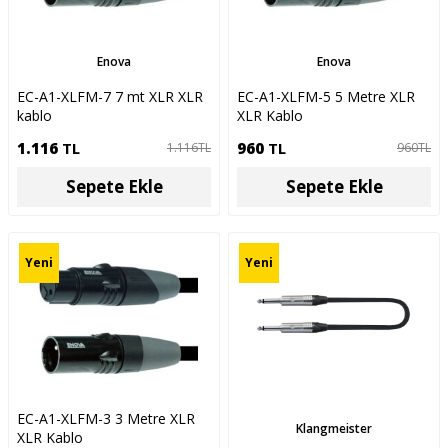
Enova
Enova
EC-A1-XLFM-7 7 mt XLR XLR
EC-A1-XLFM-5 5 Metre XLR
kablo
XLR Kablo
1.116
TL
960
TL
1.116
TL
960
TL
Sepete Ekle
Sepete Ekle
Yeni
Yeni
EC-A1-XLFM-3 3 Metre XLR
Klangmeister
XLR Kablo