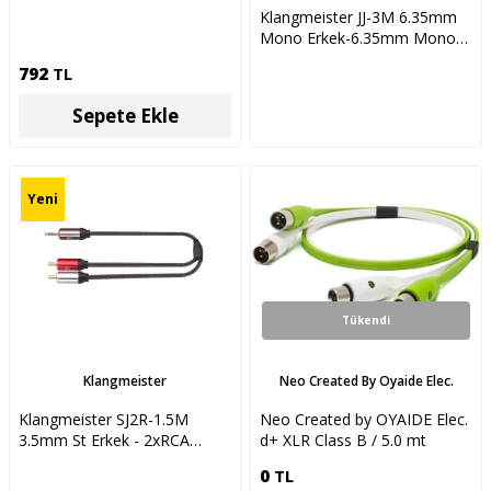
Klangmeister JJ-3M 6.35mm
Mono Erkek-6.35mm Mono
Erkek-3M
792
TL
Sepete Ekle
Yeni
Tükendi
Klangmeister
Neo Created By Oyaide Elec.
Klangmeister SJ2R-1.5M
Neo Created by OYAIDE Elec.
3.5mm St Erkek - 2xRCA
d+ XLR Class B / 5.0 mt
Erkek-1.5m
0
TL