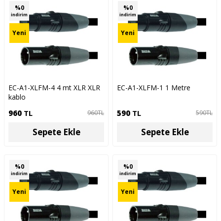
%
0
%
0
indirim
indirim
Yeni
Yeni
EC-A1-XLFM-4 4 mt XLR XLR
EC-A1-XLFM-1 1 Metre
kablo
960
TL
590
TL
960
TL
590
TL
Sepete Ekle
Sepete Ekle
%
0
%
0
indirim
indirim
Yeni
Yeni