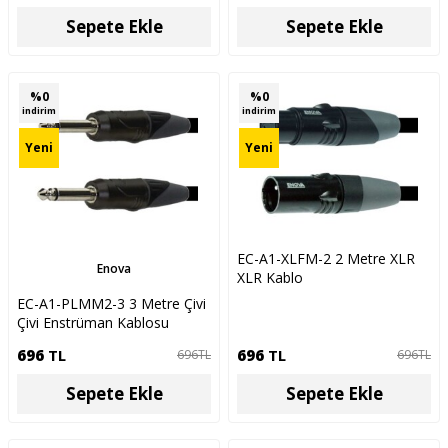
Sepete Ekle
Sepete Ekle
%
0
%
0
indirim
indirim
Yeni
Yeni
EC-A1-XLFM-2 2 Metre XLR
Enova
XLR Kablo
EC-A1-PLMM2-3 3 Metre Çivi
Çivi Enstrüman Kablosu
696
TL
696
TL
696
TL
696
TL
Sepete Ekle
Sepete Ekle