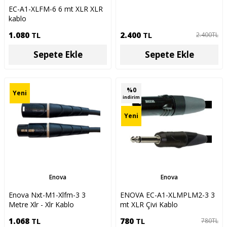
EC-A1-XLFM-6 6 mt XLR XLR
kablo
1.080
TL
2.400
TL
2.400
TL
Sepete Ekle
Sepete Ekle
%
0
Yeni
indirim
Yeni
Enova
Enova
Enova Nxt-M1-Xlfm-3 3
ENOVA EC-A1-XLMPLM2-3 3
Metre Xlr - Xlr Kablo
mt XLR Çivi Kablo
1.068
TL
780
TL
780
TL