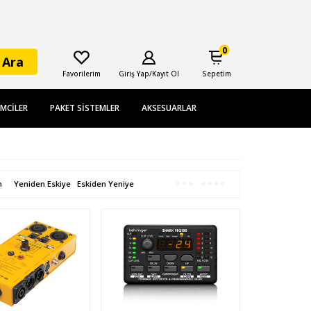
0
Ara
Favorilerim
Giriş Yap/Kayıt Ol
Sepetim
EMCILER
PAKET SISTEMLER
AKSESUARLAR
n
Yeniden Eskiye
Eskiden Yeniye