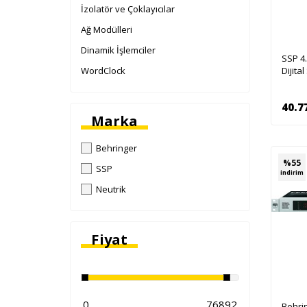
İzolatör ve Çoklayıcılar
Ağ Modülleri
Dinamik İşlemciler
SSP 4.
WordClock
Dijita
40.7
Marka
Behringer
%
55
SSP
indirim
Neutrik
Fiyat
Behri