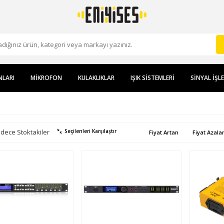
NLARI
MIKROFON
KULAKLIKLAR
IŞIK SISTEMLERI
SINYAL İŞL
dece Stoktakiler
Seçilenleri Karşılaştır
Fiyat Artan
Fiyat Azala