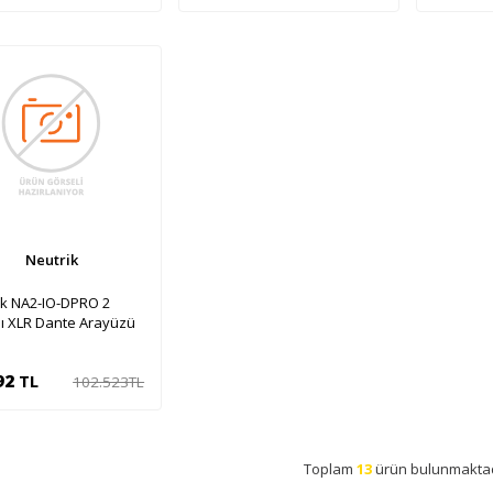
Sepete Ekle
Sepete Ekle
Se
Neutrik
ik NA2-IO-DPRO 2
lı XLR Dante Arayüzü
92
TL
102.523
TL
Sepete Ekle
Toplam
13
ürün bulunmaktad