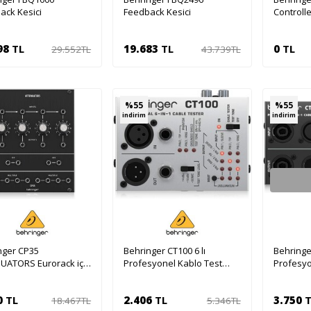
ack Kesici
Feedback Kesici
Controll
98
TL
19.683
TL
0
TL
29.552
TL
43.739
TL
Sepete Ekle
Sepete Ekle
Se
%
55
%
55
indirim
indirim
nger CP35
Behringer CT100 6 lı
Behringer
UATORS Eurorack için
Profesyonel Kablo Test
Profesyo
g Attenuator
Cihazı
Cihazı
0
TL
2.406
TL
3.750
T
18.467
TL
5.346
TL