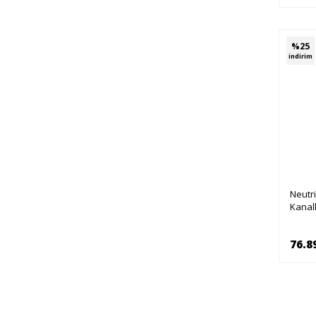
%
25
indirim
Neutr
Kanal
76.8