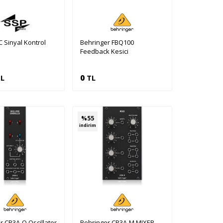
 Sinyal Kontrol
Behringer FBQ100
Feedback Kesici
L
0
TL
pete Ekle
Sepete Ekle
%
55
indirim
r CP3A-O Oscillator
Behringer CP3A-M MIXER