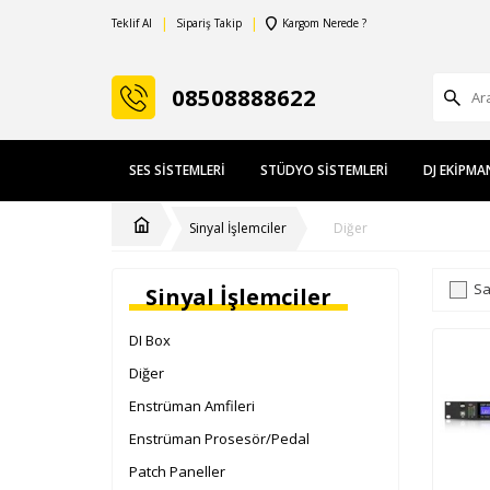
Teklif Al
Sipariş Takip
Kargom Nerede ?
08508888622
SES SISTEMLERI
STÜDYO SISTEMLERI
DJ EKIPMA
Sinyal İşlemciler
Diğer
Sa
Sinyal İşlemciler
DI Box
Diğer
Enstrüman Amfileri
Enstrüman Prosesör/Pedal
Patch Paneller