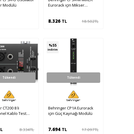
er Modülü
Eurorack için Mikser
Modülü
8.326
TL
18.502
TL
pete Ekle
Sepete Ekle
%
55
indirim
Tükendi
Tükendi
 CT200 8 li
Behringer CP1A Eurorack
nel Kablo Test
için Güç Kaynağı Modülü
L
7.694
TL
8.334
TL
17.097
TL