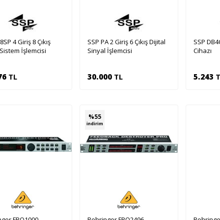
8SP 4 Giriş 8 Çıkış
SSP PA 2 Giriş 6 Çıkış Dijital
SSP DB4C
l Sistem İşlemcisi
Sinyal İşlemcisi
Cihazı
76
TL
30.000
TL
5.243
T
Sepete Ekle
Sepete Ekle
Se
%
55
indirim
nger FBQ1000
Behringer FBQ2496
Behringe