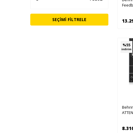
Feedb
SEÇIMI FILTRELE
13.2
%
55
indirim
Behri
ATTEN
Analo
8.31