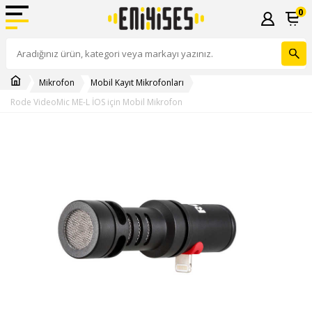
0
Mikrofon
Mobil Kayıt Mikrofonları
Rode VideoMic ME-L İOS için Mobil Mikrofon