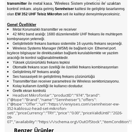
transmitter
ile metal kasa. 'Wireless Sistem yöneticisi ile' uzaktan
kontrol imkanı
. alışıla gelmiş
Sennheiser
kalitesi ile geliştirip tasarlanmış
olan
EW 352
UHF Telsiz Mikrofon
seti ile kaliteyi deneyimleyeceksiniz.
Genel Özellikler
Metal Korumalıklı transmitter ve receiver
42 MHz band aralığı: 1680 düzenlenebilir UHF frekans ile muhteşem
kombşnasyon yeteneği.
Geliştirilebilir frekans bankası sistemiile 16 uyumlu frekans seçeneği.
Wireless Systems Manager (WSM) ile bağlantı için Ethernet port.
bçylece bilgisayar ile direktuzaktan bağlantı kurulabilemkte ve yazılım
aracılığı ile kontrol sağlanabilmektedir.
Yüksek çözünürlüklü frekans tepkisi
Otomatik frekans scan özelliği ile özellikli frekans kombinasyonları
Geliştirilmiş AF frekans aralığı
Ses hassasiyeti iin geliştirilmiş frekans çözünürlüğü
Transmitter'dan receiver parametresi ile Wireless senktonizasyonu.
Kolay kullanım özelliği ile kullanıcı dostudur.
Grefik ekran kontrolü
Headset Mikrofonlar","productID":"974","brand":
{"@type":"Brand","name":"Sennheiser"},"offers":
{"@type":"Offer","url":"https:\/\/eniyises.com\/sennheiser-ew-
352-kablosuz-head-set-mikrofon-
seti","priceCurrency":"TRY","price":"0.00","priceValidUntil":"2026-
09-
07","availability":"https:\/\/schema.org\/OutOfStock","itemCondition
Benzer Ürünler