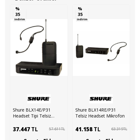
%
%
35
35
indirim
indirim
Shure BLX14E/P31
Shure BLX14RE/P31
S
Headset Tipi Telsiz
Telsiz Headset Mikrofon
H
Mikrofon Seti
37.447
TL
41.158
TL
57.611
TL
63.319
TL