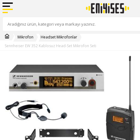
Mikrofon
Headset Mikrofonlar
Sennheiser EW 352 Kablosuz Head-Set Mikrofon Seti