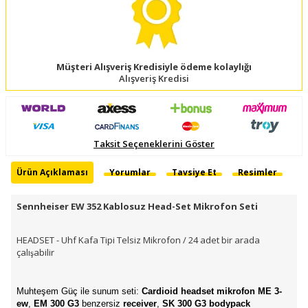
Müşteri Alışveriş Kredisiyle ödeme kolaylığı
Alışveriş Kredisi
Taksit Seçeneklerini Göster
Ürün Açıklaması
Yorumlar
Tavsiye Et
Resimler
Sennheiser EW 352 Kablosuz Head-Set Mikrofon Seti
HEADSET - Uhf Kafa Tipi Telsiz Mikrofon / 24 adet bir arada
çalışabilir
Muhteşem Güç ile sunum seti:
Cardioid headset
mikrofon ME 3-
ew
,
EM 300 G3
benzersiz
receiver
,
SK 300 G3 bodypack