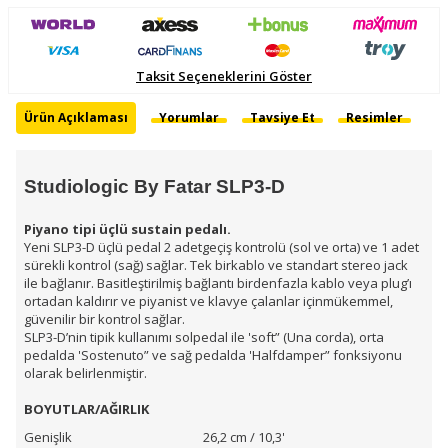
Taksit Seçeneklerini Göster
Ürün Açıklaması
Yorumlar
Tavsiye Et
Resimler
Studiologic By Fatar SLP3-D
Piyano tipi üçlü sustain pedalı.
Yeni SLP3-D üçlü pedal 2 adetgeçiş kontrolü (sol ve orta) ve 1 adet
sürekli kontrol (sağ) sağlar. Tek birkablo ve standart stereo jack
ile bağlanır. Basitleştirilmiş bağlantı birdenfazla kablo veya plug’ı
ortadan kaldırır ve piyanist ve klavye çalanlar içinmükemmel,
güvenilir bir kontrol sağlar.
SLP3-D’nin tipik kullanımı solpedal ile 'soft” (Una corda), orta
pedalda 'Sostenuto” ve sağ pedalda 'Halfdamper” fonksiyonu
olarak belirlenmiştir.
BOYUTLAR/AĞIRLIK
Genişlik
26,2 cm / 10,3'