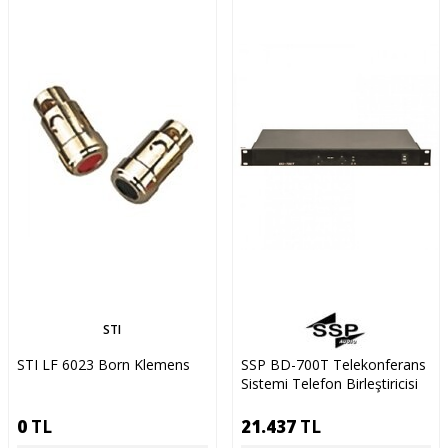
STI
STI LF 6023 Born Klemens
SSP BD-700T Telekonferans
Sistemi Telefon Birleştiricisi
0
TL
21.437
TL