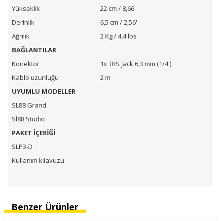
Yükseklik
22 cm / 8,66'
Derinlik
6,5 cm / 2,56'
Ağrılık
2 Kg / 4,4 lbs
BAĞLANTILAR
Konektör
1x TRS Jack 6,3 mm (1/4')
Kablo uzunluğu
2 m
UYUMLU MODELLER
SL88 Grand
Sl88 Studio
PAKET İÇERİĞİ
SLP3-D
Kullanım kılavuzu
Benzer Ürünler