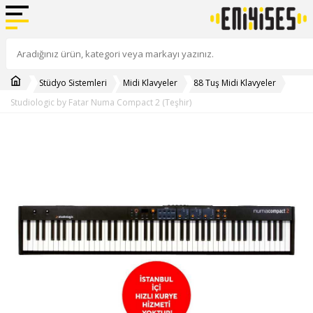
Stüdyo Sistemleri
Midi Klavyeler
88 Tuş Midi Klavyeler
Studiologic by Fatar Numa Compact 2 (Teşhir)