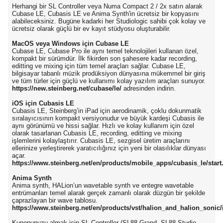
Herhangi bir SL Controller veya Numa Compact 2 / 2x satın alarak
Cubase LE, Cubasis LE ve Anima Synth'in ücretsiz bir kopyasını
alabileceksiniz. Bugüne kadarki her Studiologic sahibi çok kolay ve
ücretsiz olarak güçlü bir ev kayıt stüdyosu oluşturabilir.
MacOS veya Windows için Cubase LE
Cubase LE, Cubase Pro ile aynı temel teknolojileri kullanan özel,
kompakt bir sürümdür. İlk fikirden son şahesere kadar recording,
editting ve mixing için tüm temel araçları sağlar. Cubase LE,
bilgisayar tabanlı müzik prodüksiyon dünyasına mükemmel bir giriş
ve tüm türler için güçlü ve kullanımı kolay yazılım araçları sunuyor.
https://new.steinberg.net/cubase/le/
adresinden indirin.
iOS için Cubasis LE
Cubasis LE, Steinberg’in iPad için aerodinamik, çoklu dokunmatik
sıralayıcısının kompakt versiyonudur ve büyük kardeşi Cubasis ile
aynı görünümü ve hissi sağlar. Hızlı ve kolay kullanım için özel
olarak tasarlanan Cubasis LE, recording, editting ve mixing
işlemlerini kolaylaştırır. Cubasis LE, sezgisel üretim araçlarını
ellerinize yerleştirerek yaratıcılığınız için yeni bir olasılıklar dünyası
açar.
https://www.steinberg.net/en/products/mobile_apps/cubasis_le/start
Anima Synth
Anima synth, HALion’un wavetable synth ve entegre wavetable
entrümanları temel alarak gerçek zamanlı olarak düzgün bir şekilde
çaprazlayan bir wave tablosu.
https://www.steinberg.net/en/products/vst/halion_and_halion_sonic
Kuponunuzu almak için SL Controller (SL88 Grand, SL88 Studio,