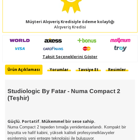
Müşteri Alışveriş Kredisiyle ödeme kolaylığı
Alışveriş Kredisi
Taksit Seçeneklerini Göster
Ürün Açıklaması
Yorumlar
Tavsiye Et
Resimler
Studiologic By Fatar - Numa
Compact 2
(Teşhir)
Güçlü. Portatif. Mükemmel bir sese sahip.
Numa Compact 2 tepeden tırnağa yenidentasarlandı. Kompakt bir
boyutta ve hafif kabini, yüksek kaliteli profesyonelklavyeler
esinlenmiş yeni entegre teknolojisi ile buluşuyor.