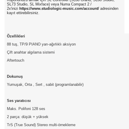
SL73 Studio, SL Mixface) veya Numa Compact 2 /
2x'inizi
https://www.studiologic-music.com/account/
adresinden
kayıt ettirebilirsiniz.
Özellikleri
88 tuş, TP/9 PIANO yarı-ağırlıklı aksiyon
Çift anahtar algılama sistemi
Aftertouch
Dokunuş
Yumuşak, Orta , Sert , sabit (programlanabilir)
Ses yaratıcısı
Maks. Polifoni 128 ses
2 parça: düşük + yüksek
TrS (True Sound) Stereo multi-örnekleme