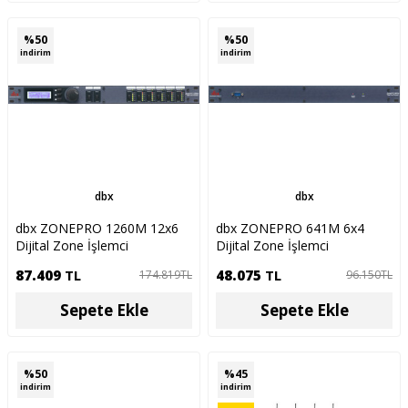
%
50
%
50
indirim
indirim
dbx
dbx
dbx ZONEPRO 1260M 12x6
dbx ZONEPRO 641M 6x4
Dijital Zone İşlemci
Dijital Zone İşlemci
87.409
TL
48.075
TL
174.819
TL
96.150
TL
Sepete Ekle
Sepete Ekle
%
50
%
45
indirim
indirim