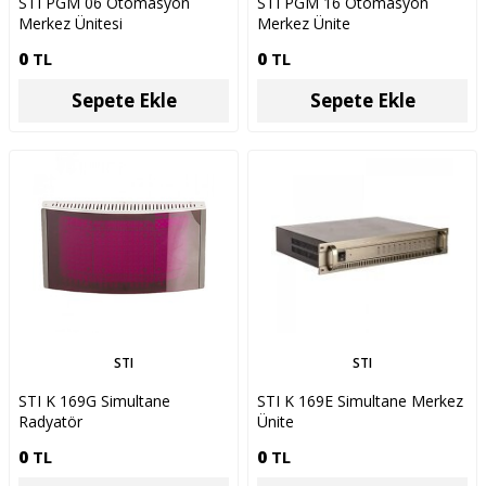
STI PGM 06 Otomasyon
STI PGM 16 Otomasyon
Merkez Ünitesi
Merkez Ünite
0
TL
0
TL
Sepete Ekle
Sepete Ekle
STI
STI
STI K 169G Simultane
STI K 169E Simultane Merkez
Radyatör
Ünite
0
TL
0
TL