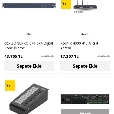
Yeni
dbx
Roof
dbx ZONEPRO 641 6x4 Dijital
Roof R 4000 4′lü Alıcı 4
Zone İşlemci
Antenli
43.705
TL
17.307
TL
87.409
TL
31.467
TL
Sepete Ekle
Sepete Ekle
Yeni
Tükendi