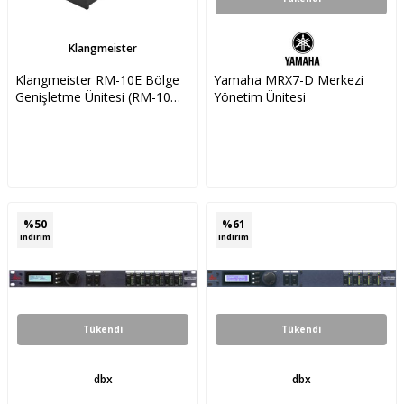
Klangmeister
Klangmeister RM-10E Bölge
Yamaha MRX7-D Merkezi
Genişletme Ünitesi (RM-10
Yönetim Ünitesi
için)
%
50
%
61
indirim
indirim
Tükendi
Tükendi
dbx
dbx