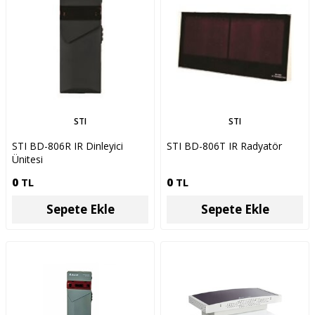
STI
STI
STI BD-806R IR Dinleyici
STI BD-806T IR Radyatör
Ünitesi
0
TL
0
TL
Sepete Ekle
Sepete Ekle