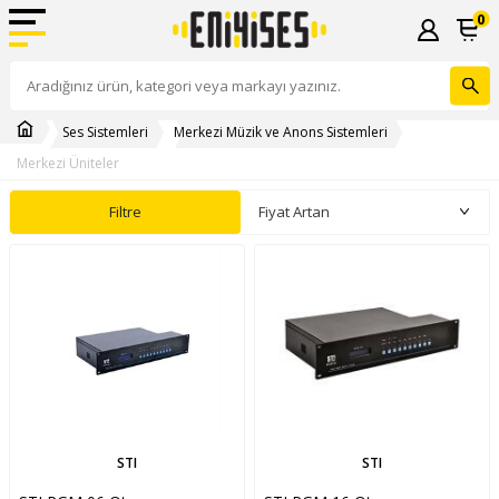
0
Ses Sistemleri
Merkezi Müzik ve Anons Sistemleri
Merkezi Üniteler
Filtre
STI
STI