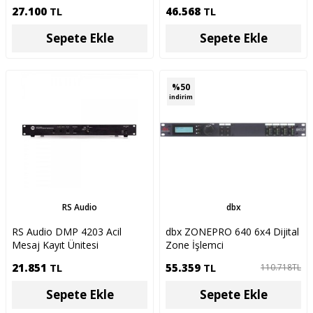
Durum Anahtarı
Ünitesi
27.100
TL
46.568
TL
Sepete Ekle
Sepete Ekle
%
50
indirim
RS Audio
dbx
RS Audio DMP 4203 Acil
dbx ZONEPRO 640 6x4 Dijital
Mesaj Kayıt Ünitesi
Zone İşlemci
21.851
TL
55.359
TL
110.718
TL
Sepete Ekle
Sepete Ekle