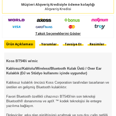
Müşteri Alışveriş Kredisiyle ödeme kolaylığı
Alışveriş Kredisi
Taksit Seçeneklerini Göster
Ürün Açıklaması
Yorumlar
Tavsiye Et
Resimler
Koss BT540i w/mic
Kablosuz/Kablolu/Wireless/Bluetooth Kulak Üstü / Over Ear
Kulaklık (DJ ve Stüdyo kullanımı içinde uygundur)
Kablosuz kulaklık öncüsü Koss Corporation tarafından tasarlanan ve
üretilen en gelişmiş Bluetooth kulaklıktır.
Favori Bluetooth özellikli cihazınızı BT540i'nin son teknoloji
Bluetooth® donanımına ve aptX ™ kodek teknolojisi ile entegre
yazılıma bağlayın.
Dinleyiciler, arka plan gürültüsünü azaltmak ve sıra dışı çağrı netliği