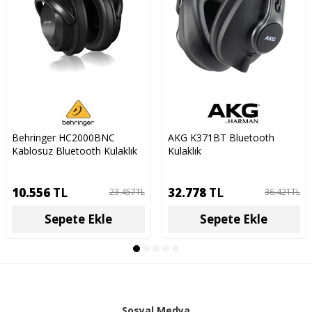
Behringer HC2000BNC
AKG K371BT Bluetooth
Kablosuz Bluetooth Kulaklık
Kulaklık
10.556
TL
32.778
TL
23.457
TL
36.421
TL
Sepete Ekle
Sepete Ekle
Sosyal Medya