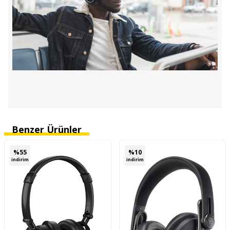
Benzer Ürünler
%
55
%
10
indirim
indirim