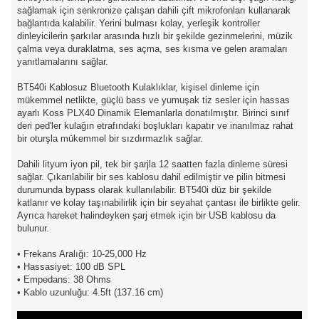
sağlamak için senkronize çalışan dahili çift mikrofonları kullanarak
bağlantıda kalabilir. Yerini bulması kolay, yerleşik kontroller
dinleyicilerin şarkılar arasında hızlı bir şekilde gezinmelerini, müzik
çalma veya duraklatma, ses açma, ses kısma ve gelen aramaları
yanıtlamalarını sağlar.
BT540i Kablosuz Bluetooth Kulaklıklar, kişisel dinleme için
mükemmel netlikte, güçlü bass ve yumuşak tiz sesler için hassas
ayarlı Koss PLX40 Dinamik Elemanlarla donatılmıştır. Birinci sınıf
deri ped'ler kulağın etrafındaki boşlukları kapatır ve inanılmaz rahat
bir oturşla mükemmel bir sızdırmazlık sağlar.
Dahili lityum iyon pil, tek bir şarjla 12 saatten fazla dinleme süresi
sağlar. Çıkarılabilir bir ses kablosu dahil edilmiştir ve pilin bitmesi
durumunda bypass olarak kullanılabilir. BT540i düz bir şekilde
katlanır ve kolay taşınabilirlik için bir seyahat çantası ile birlikte gelir.
Ayrıca hareket halindeyken şarj etmek için bir USB kablosu da
bulunur.
• Frekans Aralığı: 10-25,000 Hz
• Hassasiyet: 100 dB SPL
• Empedans: 38 Ohms
• Kablo uzunluğu: 4.5ft (137.16 cm)