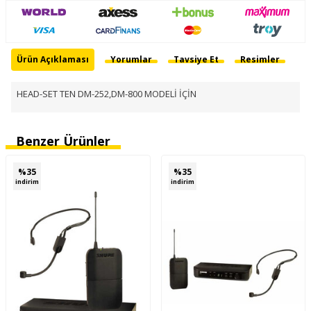
Ürün Açıklaması
Yorumlar
Tavsiye Et
Resimler
HEAD-SET TEN DM-252,DM-800 MODELİ İÇİN
Benzer Ürünler
%
35
%
35
indirim
indirim