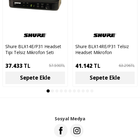
Shure BLX14E/P31 Headset
Shure BLX14RE/P31 Telsiz
Tipi Telsiz Mikrofon Seti
Headset Mikrofon
37.433
TL
41.142
TL
57.590
TL
63.296
TL
Sepete Ekle
Sepete Ekle
Sosyal Medya