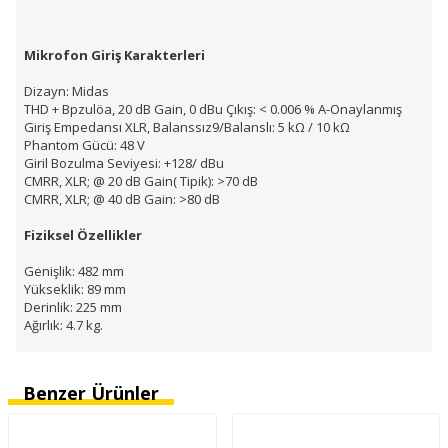
Mikrofon Giriş Karakterleri
Dizayn: Midas
THD + Bpzulöa, 20 dB Gain, 0 dBu Çıkış: < 0.006 % A-Onaylanmış
Giriş Empedansı XLR, Balanssız9/Balanslı: 5 kΩ / 10 kΩ
Phantom Gücü: 48 V
Giril Bozulma Seviyesi: +128/ dBu
CMRR, XLR; @ 20 dB Gain( Tipik): >70 dB
CMRR, XLR; @ 40 dB Gain: >80 dB
Fiziksel Özellikler
Genişlik: 482 mm
Yükseklik: 89 mm
Derinlik: 225 mm
Ağırlık: 4.7 kg.
Benzer Ürünler