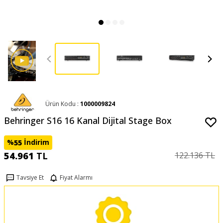
Ürün Kodu :
1000009824
Behringer S16 16 Kanal Dijital Stage Box
%
İndirim
55
54.961
TL
122.136
TL
Tavsiye Et
Fiyat Alarmı